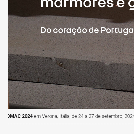
mármores e g
Do coração de Portuga
4
em Verona, Itália, de 24 a 27 de setembro, 2024, no H