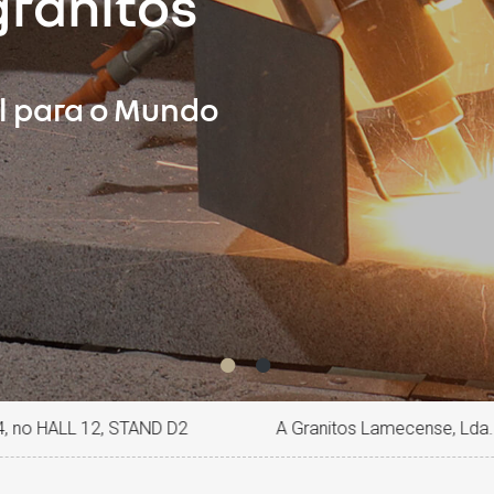
ranitos
l para o Mundo
ALL 12, STAND D2
A Granitos Lamecense, Lda. esteve prese